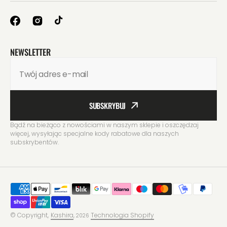
–¡
NEWSLETTER
Twój adres e-mail
SUBSKRYBUJ
Bądź na bieżąco z nowościami w naszym sklepie i oszczędzaj
więcej, wysyłając specjalne kody rabatowe dla naszych
subskrybentów.
© Copyright,
Kashira
,
Technologia Shopify
2026