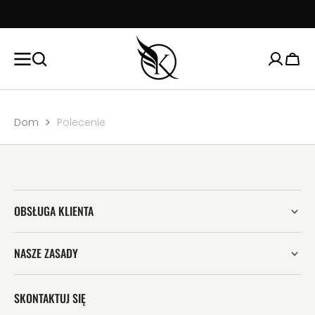
â
EJDŹ
ŚCI
Koszy
Dom
Polecenie
OBSŁUGA KLIENTA
NASZE ZASADY
SKONTAKTUJ SIĘ